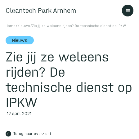
Cleantech Park Arnhem
Cleantech Park Arnhem
Home
/
Nieuws
/
Zie jij ze weleens rijden? De technische dienst op IPKW
Nieuws
Zie jij ze weleens
Over
rijden? De
Ecosysteem
technische dienst op
IPKW
Contact
12 april 2021
arrow_back
Terug naar overzicht