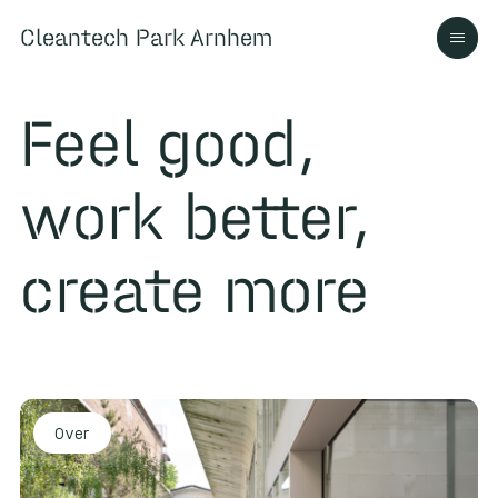
Cleantech Park Arnhem
Cleantech Park Arnhem
​Feel good,
work better,
Over
create more
Ecosysteem
Contact
Over