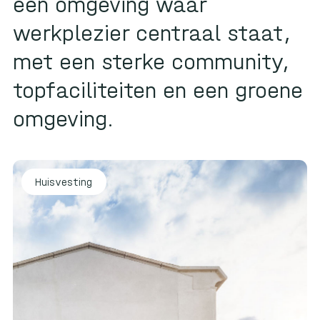
een omgeving waar
werkplezier centraal staat,
met een sterke community,
topfaciliteiten en een groene
omgeving.
play_circle
Huisvesting
Bekijk de video