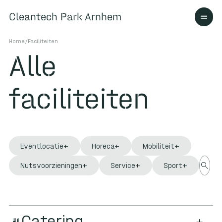
Cleantech Park Arnhem
Cleantech Park Arnhem
Home
/
Faciliteiten
Alle
Over
faciliteiten
Ecosysteem
Eventlocatie
Horeca
Mobiliteit
search
search
Contact
Nutsvoorzieningen
Service
Sport
Catering