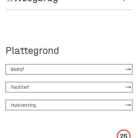
Plattegrond
HG
BF
WE
GE
AT
AR
AB
HT
GB
BB
CB
WF
LF
WB
JB
VF
UF
VB
HB
MF
SB
NB
LB