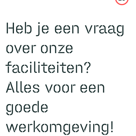
LC
TB
DC
MC
KB
MB
FC
Heb je een vraag
over onze
faciliteiten?
Alles voor een
goede
werkomgeving!