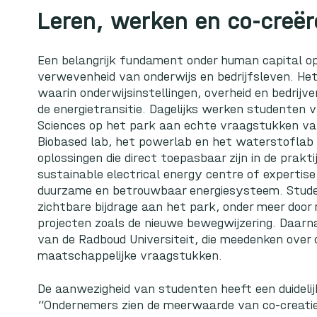
Leren, werken en co-creë
Een belangrijk fundament onder human capital o
verwevenheid van onderwijs en bedrijfsleven. He
waarin onderwijsinstellingen, overheid en bedrij
de energietransitie. Dagelijks werken studenten 
Sciences
op het park aan echte vraagstukken van b
Biobased lab, het powerlab en het waterstoflab 
oplossingen die direct toepasbaar zijn in de prak
sustainable electrical energy centre of expertis
duurzame en betrouwbaar energiesysteem. Stu
zichtbare bijdrage aan het park, onder meer doo
projecten zoals de nieuwe bewegwijzering. Daa
van de
Radboud Universiteit
, die meedenken over
maatschappelijke vraagstukken.
De aanwezigheid van studenten heeft een duidelij
“Ondernemers zien de meerwaarde van co-creatie 