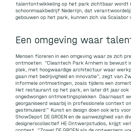
talentontwikkeling op het park zichtbaar wordt 
schoonmaakbedrijf
Nederrijn
, dat verantwoordeli
gebouwen op het park, kunnen zich via
Scalabor
Een omgeving waar talent
Mensen floreren in een omgeving waar ze zich pre
ontmoeten. “Cleantech Park Arnhem is bewust ing
plek, met hoogwaardige architectuur waar werkplez
gaan met bedrijvigheid en innovatie”, zegt van Z
informele ontmoetingen, zoals tijdens een zomerb
Het restaurant op het park, en later dit jaar ook 
ongedwongen ontmoetingsplekken. Daarnaast wo
georganiseerd waarbij in professionele context 
gestimuleerd.” Kunst en design doen ook iets voor 
ShowDepot DE.GROEN
en de aanwezigheid van di
designerscollectief
HE Ontwerpstudios
, krijgt ve
context. “Zowel DE.GROEN als de ontwerpers voe