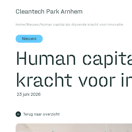
Cleantech Park Arnhem
Cleantech Park Arnhem
Home
/
Nieuws
/
Human capital als drijvende kracht voor innovatie
Nieuws
Over
Human capita
kracht voor i
Home
Huisvesting
Faciliteiten
23 juni 2026
Over ons
arrow_back
Terug naar overzicht