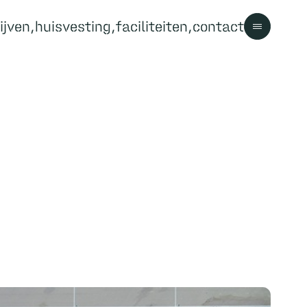
ijven
huisvesting
faciliteiten
contact
Contact
Contact
Bezoekersinformatie
Parkregels