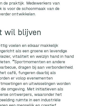
in de praktijk. Medewerkers van
jk is voor de schoonmaak van de
verder ontwikkelen.
 wil blijven
ttig voelen en elkaar makkelijk
ericht als een groene en levendige
ier, vitaliteit en welzijn hand in hand
wieten.
“
Sportmomenten en andere
arbecue, dragen bij aan verbondenheid.
het café, fungeren daarbij als
rden er volop evenementen
ontmoetingen en uitwisselingen worden
die omgeving. Met initiatieven als
verse ontwerpers, waaronder het
rbeelding ruimte in een industriële
gen een menselijk en creatief