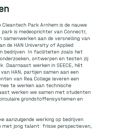
ren
p Cleantech Park Arnhem is de nauwe
t park is medeoprichter van
Connectr
,
ven samenwerken aan de versnelling van
van de
HAN University of Applied
edrijven. In faciliteiten zoals het
onderzoeken, ontwerpen en testen zij
tijk. Daarnaast werken in
SEECE
, hét
e van HAN, partijen samen aan een
denten van
Rea College
leveren een
r mee te werken aan technische
rnaast werken we samen met studenten
 circulaire grondstoffensystemen en
ke aanzuigende werking op bedrijven.
met jong talent: frisse perspectieven,