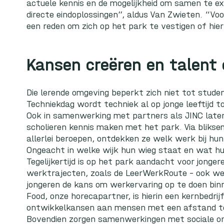
actuele kennis en de mogelijkheid om samen te e
directe eindoplossingen”, aldus Van Zwieten. “Voor
een reden om zich op het park te vestigen of hi
Kansen creëren en talent
Die lerende omgeving beperkt zich niet tot studen
Techniekdag
wordt techniek al op jonge leeftijd 
Ook in samenwerking met partners als
JINC
late
scholieren kennis maken met het park. Via bliks
allerlei beroepen, ontdekken ze welk werk bij hun 
Ongeacht in welke wijk hun wieg staat en wat hu
Tegelijkertijd is op het park aandacht voor jongeren
werktrajecten, zoals de LeerWerkRoute – ook wel ‘
jongeren de kans om werkervaring op te doen bin
Food
, onze horecapartner, is hierin een kernbedrij
ontwikkelkansen aan mensen met een afstand to
Bovendien zorgen samenwerkingen met sociale on