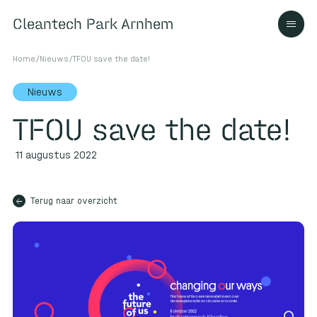
Cleantech Park Arnhem
Cleantech Park Arnhem
Home
/
Nieuws
/
TFOU save the date!
Nieuws
TFOU save the date!
Over
11 augustus 2022
Ecosysteem
arrow_back
Terug naar overzicht
Contact