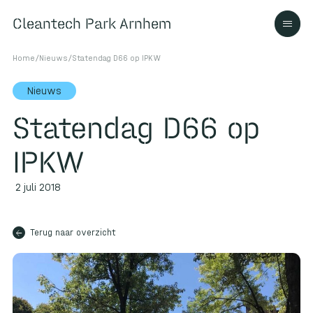
Cleantech Park Arnhem
Cleantech Park Arnhem
Home
/
Nieuws
/
Statendag D66 op IPKW
Nieuws
Statendag D66 op
Over
IPKW
Ecosysteem
2 juli 2018
arrow_back
Contact
Terug naar overzicht