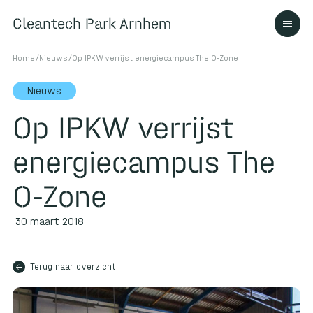
Cleantech Park Arnhem
Cleantech Park Arnhem
Home
/
Nieuws
/
Op IPKW verrijst energiecampus The O-Zone
Nieuws
Op IPKW verrijst
Over
energiecampus The
Ecosysteem
O-Zone
30 maart 2018
Contact
arrow_back
Terug naar overzicht