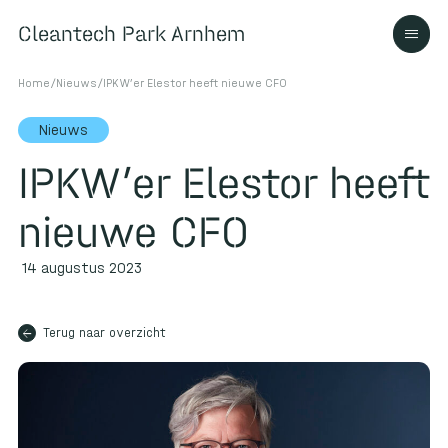
Cleantech Park Arnhem
Cleantech Park Arnhem
Home
/
Nieuws
/
IPKW’er Elestor heeft nieuwe CFO
Nieuws
IPKW’er Elestor heeft
Over
nieuwe CFO
Ecosysteem
14 augustus 2023
arrow_back
Contact
Terug naar overzicht