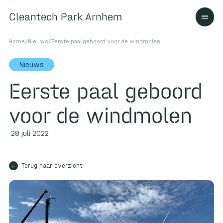
Cleantech Park Arnhem
Cleantech Park Arnhem
Home
/
Nieuws
/
Eerste paal geboord voor de windmolen
Nieuws
Eerste paal geboord
Over
voor de windmolen
Ecosysteem
28 juli 2022
arrow_back
Contact
Terug naar overzicht