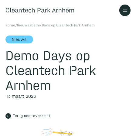
Cleantech Park Arnhem
Cleantech Park Arnhem
Home
/
Nieuws
/
Demo Days op Cleantech Park Arnhem
Nieuws
Demo Days op
Over
Cleantech Park
Ecosysteem
Arnhem
13 maart 2026
Contact
arrow_back
Terug naar overzicht