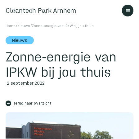
Cleantech Park Arnhem
Cleantech Park Arnhem
Home
/
Nieuws
/
Zonne-energie van IPKW bij jou thuis
Nieuws
Zonne-energie van
Over
IPKW bij jou thuis
Ecosysteem
2 september 2022
arrow_back
Contact
Terug naar overzicht