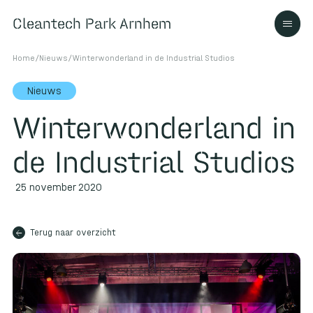
Cleantech Park Arnhem
Cleantech Park Arnhem
Home
/
Nieuws
/
Winterwonderland in de Industrial Studios
Nieuws
Winterwonderland in
Over
de Industrial Studios
Ecosysteem
25 november 2020
arrow_back
Contact
Terug naar overzicht