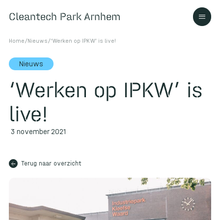
Cleantech Park Arnhem
Cleantech Park Arnhem
Home
/
Nieuws
/
‘Werken op IPKW’ is live!
Nieuws
‘Werken op IPKW’ is
Over
live!
Ecosysteem
3 november 2021
arrow_back
Contact
Terug naar overzicht