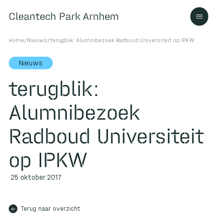
Cleantech Park Arnhem
Cleantech Park Arnhem
Home
/
Nieuws
/
terugblik: Alumnibezoek Radboud Universiteit op IPKW
Nieuws
terugblik:
Over
Alumnibezoek
Ecosysteem
Radboud Universiteit
op IPKW
Contact
25 oktober 2017
arrow_back
Terug naar overzicht