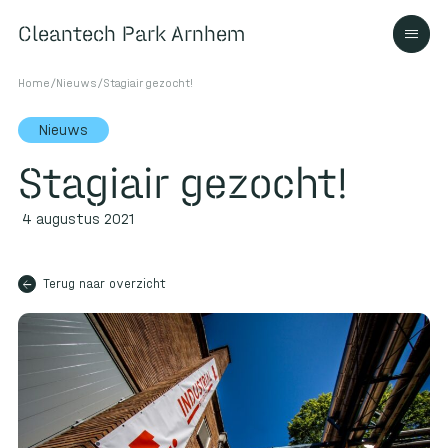
Cleantech Park Arnhem
Cleantech Park Arnhem
Home
/
Nieuws
/
Stagiair gezocht!
Nieuws
Stagiair gezocht!
Over
4 augustus 2021
Ecosysteem
arrow_back
Terug naar overzicht
Contact