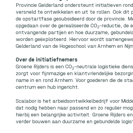
Provincie Gelderland ondersteunt initiatieven ron
versneld te ontwikkelen en uit te rollen. Ook dit 
de opstartfase gesubsidieerd door de provincie. 
opgedaan over de gerealiseerde CO
-reductie, de
2
ontvangende partijen en hoe duurzame, gebundeld
worden geëxploiteerd. Hiervoor wordt samengewe
Gelderland van de Hogeschool van Arnhem en Nij
Over de initiatiefnemers
Groene Rijders
is een CO
-neutrale logistieke dien
2
zorgt voor fijnmazige en klantvriendelijke bezor
name in en rond Arnhem. Voor goederen die de stad
centrum een hub ingericht.
Scalabor
is het arbeidsontwikkelbedrijf voor Midd
dat nodig hebben naar passend en zo regulier mogel
hierbij een belangrijke activiteit. Groene Rijders 
verder bouwen aan duurzame en gebundelde logist