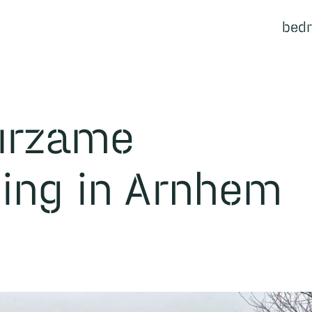
bedr
Ecosysteem
uurzame
ing in Arnhem
Bedrijven
Cases
Samenwerkingen
Nieuws
Events
Vacatures