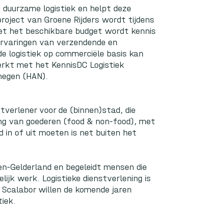
d duurzame logistiek en helpt deze
project van Groene Rijders wordt tijdens
Met het beschikbare budget wordt kennis
 ervaringen van verzendende en
e logistiek op commerciële basis kan
rkt met het KennisDC Logistiek
megen (HAN).
stverlener voor de (binnen)stad, die
ging van goederen (food & non-food), met
 in of uit moeten is net buiten het
en-Gelderland en begeleidt mensen die
ijk werk. Logistieke dienstverlening is
en Scalabor willen de komende jaren
iek.