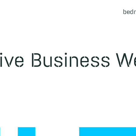
bedr
Ecosysteem
ive Business W
Bedrijven
Cases
Samenwerkingen
Nieuws
Events
Vacatures