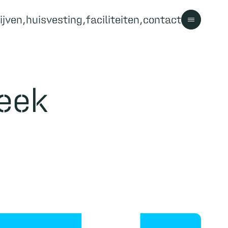
ijven
huisvesting
faciliteiten
contact
Contact
eek
Contact
Bezoekersinformatie
Parkregels