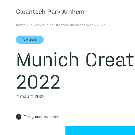
Cleantech Park Arnhem
Cleantech Park Arnhem
Home
/
Nieuws
/
Munich Creative Business Week 2022
Nieuws
Over
Munich Creat
2022
Home
Huisvesting
Faciliteiten
1 maart 2022
Over ons
arrow_back
Terug naar overzicht