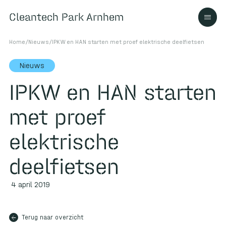
Cleantech Park Arnhem
Cleantech Park Arnhem
Home
/
Nieuws
/
IPKW en HAN starten met proef elektrische deelfietsen
Nieuws
IPKW en HAN starten
Over
met proef
Ecosysteem
elektrische
deelfietsen
Contact
4 april 2019
arrow_back
Terug naar overzicht