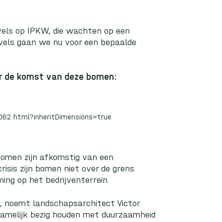
vels op IPKW, die wachten op een
 kavels gaan we nu voor een bepaalde
r de komst van deze bomen:
62.html?inheritDimensions=true
omen zijn afkomstig van een
isis zijn bomen niet over de grens
ng op het bedrijventerrein.
in’, noemt landschapsarchitect Victor
rnamelijk bezig houden met duurzaamheid