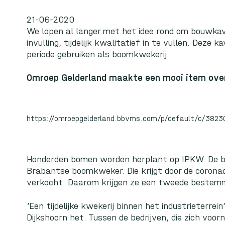
21-06-2020
We lopen al langer met het idee rond om bouwka
invulling, tijdelijk kwalitatief in te vullen. Deze
periode gebruiken als boomkwekerij.
Omroep Gelderland maakte een mooi item ove
https://omroepgelderland.bbvms.com/p/default/c/38230
Honderden bomen worden herplant op IPKW. De b
Brabantse boomkweker. Die krijgt door de coronacr
verkocht. Daarom krijgen ze een tweede bestemmi
‘Een tijdelijke kwekerij binnen het industrieterre
Dijkshoorn het. Tussen de bedrijven, die zich voo