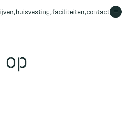
ijven
huisvesting
faciliteiten
contact
Contact
 op
Contact
Bezoekersinformatie
Parkregels