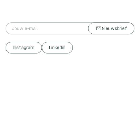
mail
(+31) 026 384 46 46
Nieuwsbrief
hallo@cleantechparkarnhem.nl
Instagram
Linkedin
© 2026 Cleantech Park Arnhem
Privacy
Disclaimer