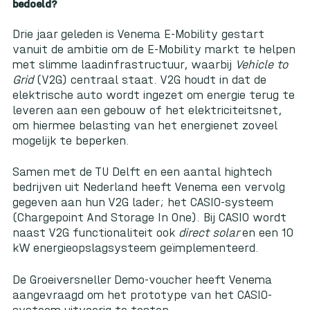
bedoeld?
Drie jaar geleden is Venema E-Mobility gestart
vanuit de ambitie om de E-Mobility markt te helpen
met slimme laadinfrastructuur, waarbij
Vehicle to
Grid
(V2G) centraal staat. V2G houdt in dat de
elektrische auto wordt ingezet om energie terug te
leveren aan een gebouw of het elektriciteitsnet,
om hiermee belasting van het energienet zoveel
mogelijk te beperken.
Samen met de TU Delft en een aantal hightech
bedrijven uit Nederland heeft Venema een vervolg
gegeven aan hun V2G lader; het CASIO-systeem
(Chargepoint And Storage In One). Bij CASIO wordt
naast V2G functionaliteit ook
direct solar
en een 10
kW energieopslagsysteem geïmplementeerd.
De Groeiversneller Demo-voucher heeft Venema
aangevraagd om het prototype van het CASIO-
systeem uitvoerig te testen.