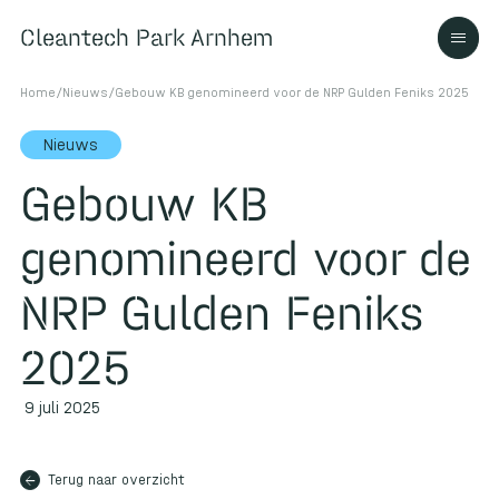
Cleantech Park Arnhem
Cleantech Park Arnhem
Home
/
Nieuws
/
Gebouw KB genomineerd voor de NRP Gulden Feniks 2025
Nieuws
Gebouw KB
Over
genomineerd voor de
Ecosysteem
NRP Gulden Feniks
2025
Contact
9 juli 2025
arrow_back
Terug naar overzicht