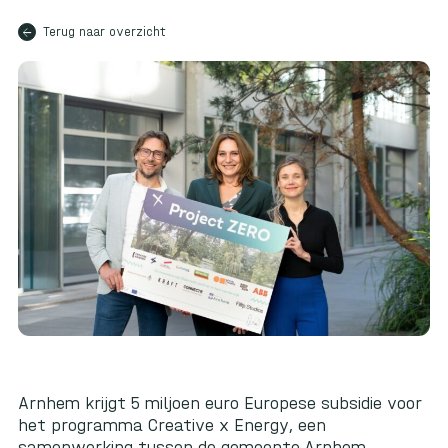
arrow_back
Terug naar overzicht
Arnhem krijgt 5 miljoen euro Europese subsidie voor
het programma Creative x Energy, een
samenwerking tussen de gemeente Arnhem,