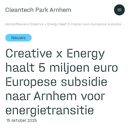
Cleantech Park Arnhem
Cleantech Park Arnhem
Home
/
Nieuws
/
Creative x Energy haalt 5 miljoen euro Europese subsidie naar Arnhem voor energietransitie
Nieuws
Creative x Energy
Over
haalt 5 miljoen euro
Ecosysteem
Europese subsidie
naar Arnhem voor
Contact
energietransitie
15 oktober 2025