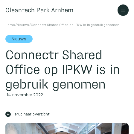
Cleantech Park Arnhem
Cleantech Park Arnhem
Home
/
Nieuws
/
Connectr Shared Office op IPKW is in gebruik genomen
Nieuws
Connectr Shared
Over
Office op IPKW is in
Ecosysteem
gebruik genomen
14 november 2022
Contact
arrow_back
Terug naar overzicht