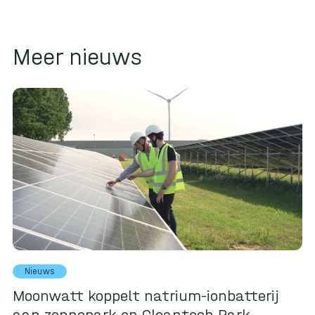
Meer nieuws
Nieuws
Moonwatt koppelt natrium-ionbatterij
aan zonnepark op Cleantech Park