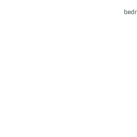
bedr
Ecosysteem
Bedrijven
Cases
Samenwerkingen
Nieuws
Events
Vacatures