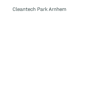
Cleantech Park Arnhem
Cleantech Park Arnhem
Over
Home
Huisvesting
Faciliteiten
Over ons