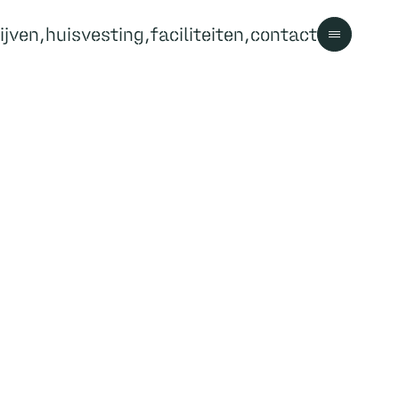
ijven
huisvesting
faciliteiten
contact
Contact
Contact
Bezoekersinformatie
Parkregels