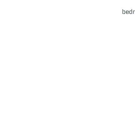
bedr
Ecosysteem
Bedrijven
Cases
Samenwerkingen
Nieuws
Events
Vacatures