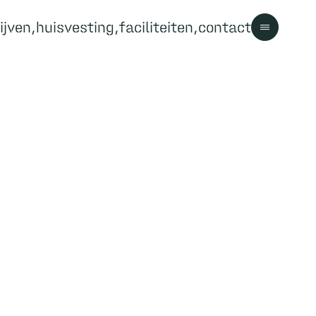
ijven
huisvesting
faciliteiten
contact
Contact
Contact
Bezoekersinformatie
Parkregels