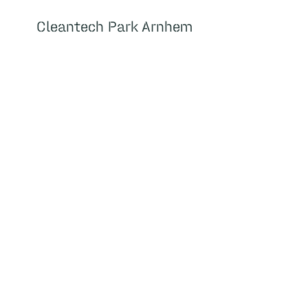
Cleantech Park Arnhem
Cleantech Park Arnhem
Over
Home
Huisvesting
Faciliteiten
Over ons