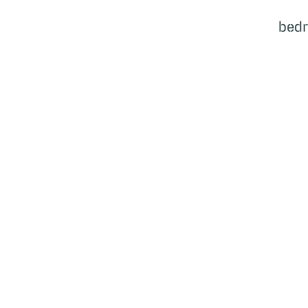
bedr
Ecosysteem
Bedrijven
Cases
Samenwerkingen
Nieuws
Events
Vacatures