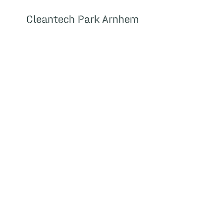
Cleantech Park Arnhem
Cleantech Park Arnhem
Over
Home
Huisvesting
Faciliteiten
Over ons