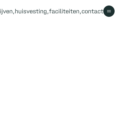
ijven
huisvesting
faciliteiten
contact
Contact
Contact
Bezoekersinformatie
Parkregels