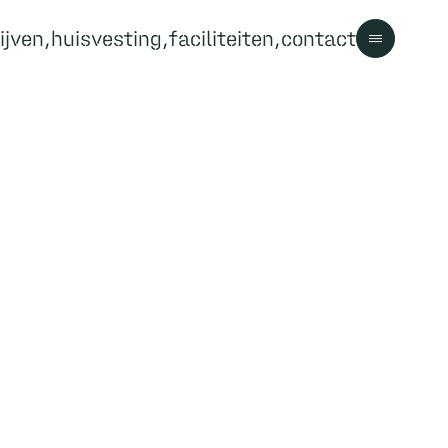
ijven
huisvesting
faciliteiten
contact
Contact
Contact
Bezoekersinformatie
Parkregels