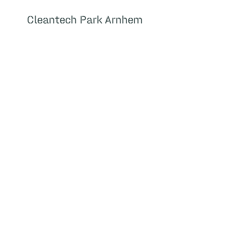
Cleantech Park Arnhem
Cleantech Park Arnhem
Over
Home
Huisvesting
Faciliteiten
Over ons