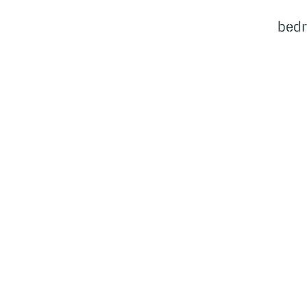
bedr
Ecosysteem
Bedrijven
Cases
Samenwerkingen
Nieuws
Events
Vacatures